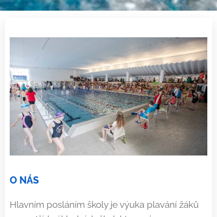
O NÁS
Hla
v
ním posláním školy je výuka plavání žáků