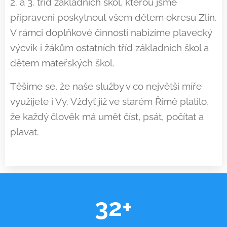
2. a 3. tříd základních škol, kterou jsme
připraveni poskytnout všem
dětem okresu Zl
ín.
V rámci doplňkové činnosti nabízíme plavecký
výcvik i žákům ostatních tříd základních škol a
dětem mateřských škol.
Těšíme se, že naše služby v co největší míře
využijete i Vy. Vždyť již ve starém Římě platilo,
že každý člověk má umět číst, psát, počítat a
plavat.
32+