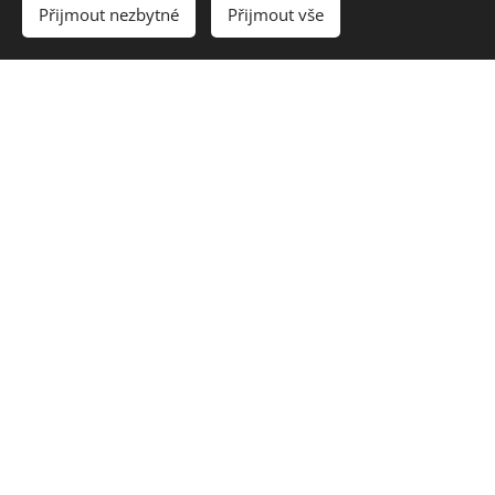
Přijmout nezbytné
Přijmout vše
Kontaktujte nás
Plavecká škola Zlín, příspěvková
organizace
Hradská 888, 760 01 Zlín 1
+420 577 599 918
+420 775 924 856
+420 721 370 539
plavskola@zlinedu.cz