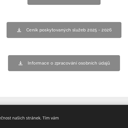
Ceník poskytovaných služeb 2025 - 2026
Informace o zpracování osobních údajů
ečnost našich stránek. Tím vám
2023 Plavecká škola Zlín | Všechna práva vyhrazena.
Vytvořeno službou
Webnode
Cookies