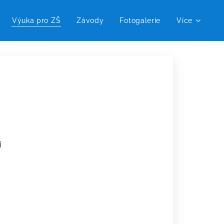
Výuka pro ZŠ
Závody
Fotogalerie
Více
í