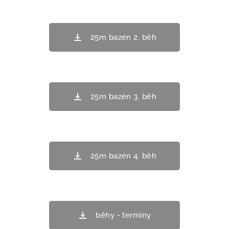
25m bazén 2. běh
25m bazén 3. běh
25m bazén 4. běh
běhy - terminy