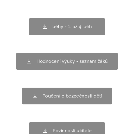
běhy - 1. až 4. běh
Hodnocení výuky - seznam žáků
Poučení o bezpečnosti dětí
Povinnosti učitele