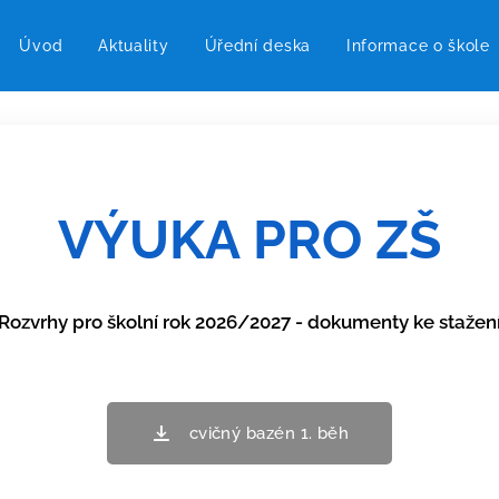
Úvod
Aktuality
Úřední deska
Informace o škole
VÝUKA PRO ZŠ
Rozvrhy pro školní rok 2026/2027 - dokumenty ke stažen
cvičný bazén 1. běh